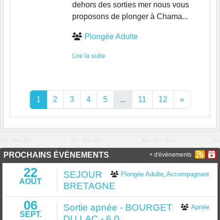
dehors des sorties mer nous vous
proposons de plonger à Chama...
Plongée Adulte
Lire la suite
1
2
3
4
5
...
11
12
»
PROCHAINS ÉVÉNEMENTS
+ d'évènements
22
SEJOUR
Plongée Adulte
Accompagnant
AOÛT
BRETAGNE
06
Sortie apnée - BOURGET
Apnée
SEPT.
DU LAC - 6.0...