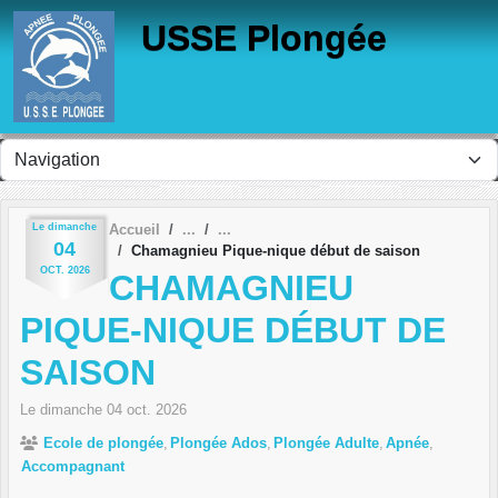
Panneau de gestion des cookies
USSE Plongée
Le
dimanche
Accueil
04
Chamagnieu Pique-nique début de saison
OCT.
2026
CHAMAGNIEU
PIQUE-NIQUE DÉBUT DE
SAISON
Le
dimanche
04
oct.
2026
Ecole de plongée
Plongée Ados
Plongée Adulte
Apnée
Accompagnant