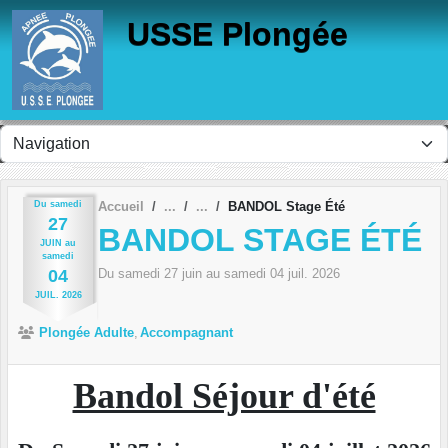
Panneau de gestion des cookies
USSE Plongée
Du
samedi
Accueil
BANDOL Stage Été
27
BANDOL STAGE ÉTÉ
JUIN
au
samedi
Du
samedi
27
juin
au
samedi
04
juil.
2026
04
JUIL.
2026
Plongée Adulte
Accompagnant
Bandol Séjour d'été