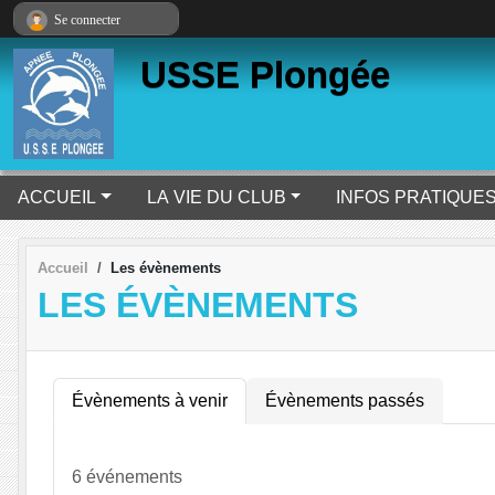
Panneau de gestion des cookies
Se connecter
USSE Plongée
ACCUEIL
LA VIE DU CLUB
INFOS PRATIQUE
Accueil
Les évènements
LES ÉVÈNEMENTS
Évènements à venir
Évènements passés
6 événements