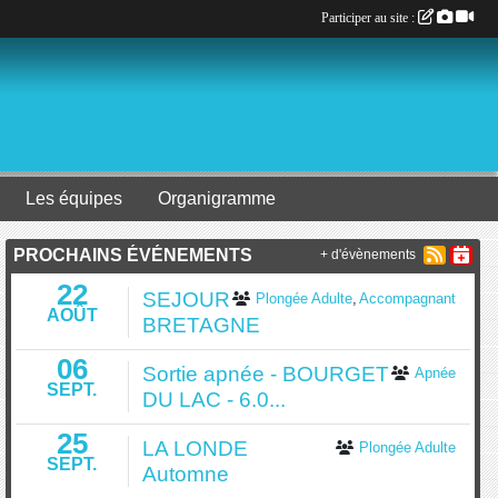
Participer au site :
Les équipes
Organigramme
PROCHAINS ÉVÉNEMENTS
+ d'évènements
22
SEJOUR
Plongée Adulte
Accompagnant
AOÛT
BRETAGNE
06
Sortie apnée - BOURGET
Apnée
SEPT.
DU LAC - 6.0...
25
LA LONDE
Plongée Adulte
SEPT.
Automne