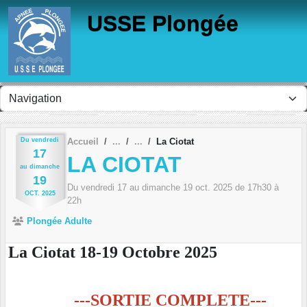
Panneau de gestion des cookies
USSE Plongée
Du
vendredi
Accueil
La Ciotat
17
LA CIOTAT
au
dimanche
19
Du
vendredi
17
au
dimanche
19
oct.
2025
de 17h30 à
OCT.
2025
22h
Plongée Adulte
La Ciotat 18-19 Octobre 2025
---SORTIE COMPLETE---