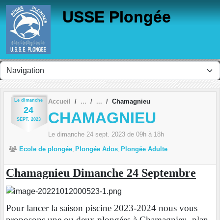
Panneau de gestion des cookies
USSE Plongée
Le
dimanche
Accueil
Chamagnieu
24
CHAMAGNIEU
SEPT.
2023
Le
dimanche
24
sept.
2023
de 09h à 18h
Ecole de plongée
Plongée Ados
Plongée Adulte
Chamagnieu Dimanche 24 Septembre
Pour lancer la saison piscine 2023-2024 nous vous
proposons une ou deux plongées à Chamagnieu, plan