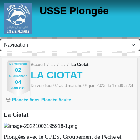
Panneau de gestion des cookies
USSE Plongée
Du
vendredi
Accueil
La Ciotat
02
LA CIOTAT
au
dimanche
04
Du
vendredi
02
au
dimanche
04
juin
2023
de 17h30 à 23h
JUIN
2023
Plongée Ados
Plongée Adulte
La Ciotat
Plongées avec le GPES, Groupement de Pêche et