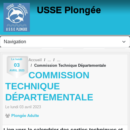
Panneau de gestion des cookies
USSE Plongée
Le
lundi
Accueil
03
Commission Technique Départementale
AVRIL
2023
COMMISSION
TECHNIQUE
DÉPARTEMENTALE
Le
lundi
03
avril
2023
Plongée Adulte
Lien vers le calendrier des sorties techniques et