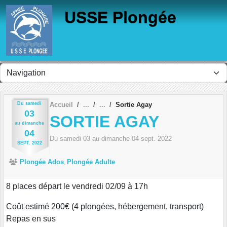
Panneau de gestion des cookies
USSE Plongée
Du
samedi
Accueil
Sortie Agay
03
SORTIE AGAY
au
dimanche
04
Du
samedi
03
au
dimanche
04
sept.
2022
SEPT.
2022
Plongée Ados
Plongée Adulte
8 places départ le vendredi 02/09 à 17h
Coût estimé 200€ (4 plongées, hébergement, transport)
Repas en sus