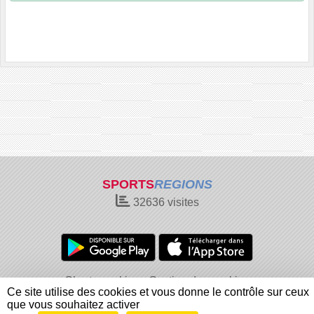
SPORTS
REGIONS
32636
visites
Charte cookies
Gestion des cookies
Ce site utilise des cookies et vous donne le contrôle sur ceux
Informations légales
Signaler un contenu inapproprié
que vous souhaitez activer