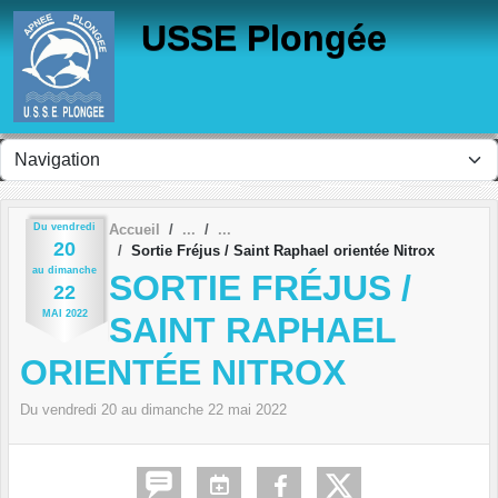
Panneau de gestion des cookies
USSE Plongée
Du
vendredi
Accueil
20
Sortie Fréjus / Saint Raphael orientée Nitrox
au
dimanche
SORTIE FRÉJUS /
22
MAI
2022
SAINT RAPHAEL
ORIENTÉE NITROX
Du
vendredi
20
au
dimanche
22
mai
2022