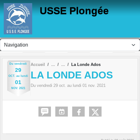
Panneau de gestion des cookies
USSE Plongée
Du
vendredi
Accueil
La Londe Ados
29
LA LONDE ADOS
OCT.
au
lundi
01
Du
vendredi
29
oct.
au
lundi
01
nov.
2021
NOV.
2021