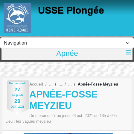
Panneau de gestion des cookies
USSE Plongée
Apnée
Du
mercredi
Accueil
Apnée-Fosse Meyzieu
27
APNÉE-FOSSE
au
jeudi
28
MEYZIEU
OCT.
2021
Du
mercredi
27
au
jeudi
28
oct.
2021
de 18h à 00h
Lieu :
les vagues
meyzieu