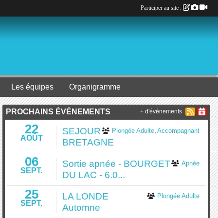
Participer au site :
Les équipes
Organigramme
PROCHAINS ÉVÉNEMENTS
+ d'évènements
22
SEJOUR
Plongée Adulte
Accompagnant
AOÛT
BRETAGNE
06
Sortie apnée - BOURGET
Apnée
SEPT.
DU LAC - 6.0...
25
LA LONDE
Plongée Adulte
SEPT.
Automne