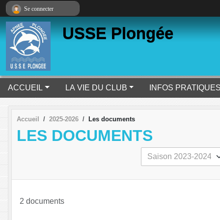
Panneau de gestion des cookies
Se connecter
USSE Plongée
ACCUEIL
LA VIE DU CLUB
INFOS PRATIQUE
Accueil
2025-2026
Les documents
LES DOCUMENTS
2 documents