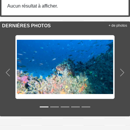
Aucun résultat à afficher.
DERNIÈRES PHOTOS
+ de photos
Précedent
Sui