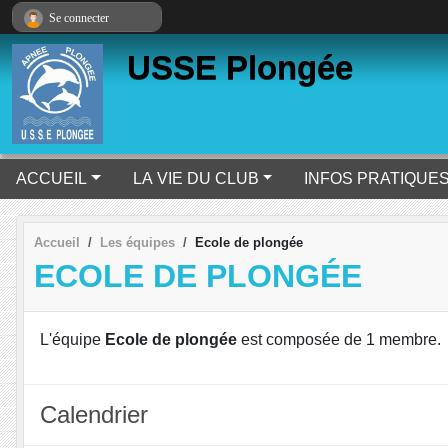
Panneau de gestion des cookies
Se connecter
USSE Plongée
ACCUEIL
LA VIE DU CLUB
INFOS PRATIQUE
Accueil
Les équipes
Ecole de plongée
ECOLE DE PLONGÉE
L'équipe
Ecole de plongée
est composée de 1 membre.
Calendrier